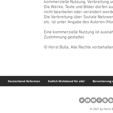
kommerzielle Nutzung, Verbreitung u
Die Werke, Texte und Bilder dürfen a
nicht bearbeitet oder verändert werd
Die Verbreitung über Soziale Netzwer
etc. ist unter Angabe des Autoren (Ho
Eine kommerzielle Nutzung ist ausnah
Zustimmung gestattet.
© Horst Bulla, Alle Rechte vorbehalte
Deutschland-Reformen
Endlich Wohlstand für alle!
Bereicherung d
© 2021 by Horst B